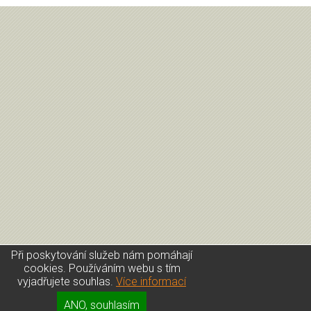
Při poskytování služeb nám pomáhají
cookies. Používáním webu s tím
vyjadřujete souhlas.
Více informací
Úvod
|
Kontakt
|
Přihlášení
|
GDPR
ANO, souhlasím