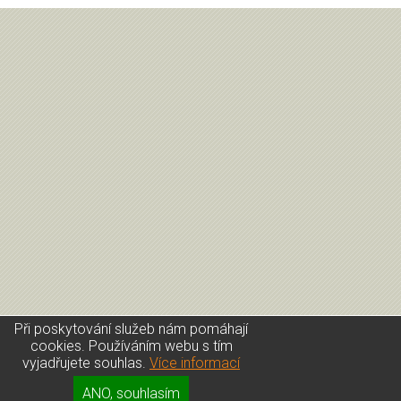
Při poskytování služeb nám pomáhají
cookies. Používáním webu s tím
vyjadřujete souhlas.
Více informací
Úvod
|
Kontakt
|
Přihlášení
|
GDPR
ANO, souhlasím