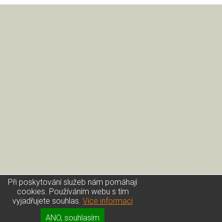
Při poskytování služeb nám pomáhají
cookies. Používáním webu s tím
vyjadřujete souhlas.
Více informací
Úvod
|
Kontakt
|
Přihlášení
|
GDPR
ANO, souhlasím