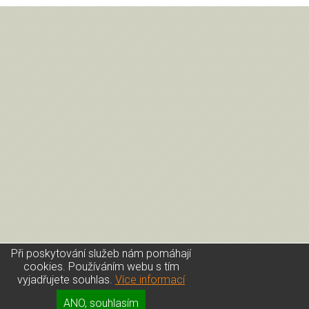
Při poskytování služeb nám pomáhají
cookies. Používáním webu s tím
vyjadřujete souhlas.
Více informací
Úvod
|
Kontakt
|
Přihlášení
|
GDPR
ANO, souhlasím