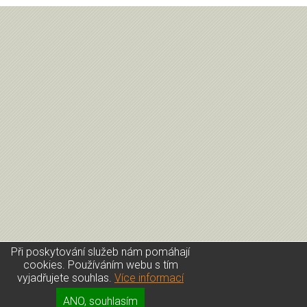
Při poskytování služeb nám pomáhají
cookies. Používáním webu s tím
vyjadřujete souhlas.
Více informací
Úvod
|
Kontakt
|
Přihlášení
|
GDPR
ANO, souhlasím