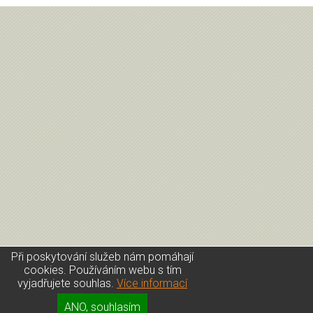
Při poskytování služeb nám pomáhají
cookies. Používáním webu s tím
vyjadřujete souhlas.
Více informací
Úvod
|
Kontakt
|
Přihlášení
|
GDPR
ANO, souhlasím