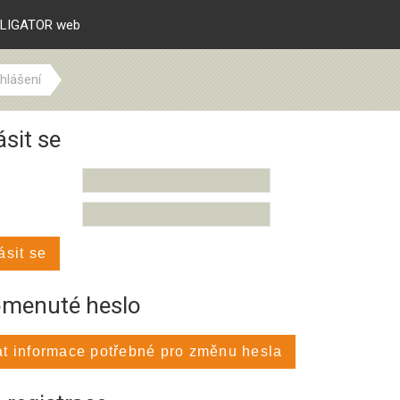
LIGATOR web
ihlášení
ásit se
ásit se
menuté heslo
at informace potřebné pro změnu hesla