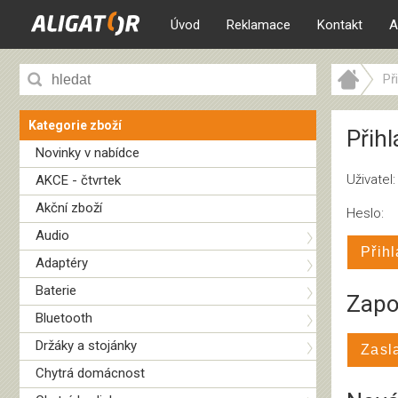
Úvod
Reklamace
Kontakt
A
Př
Kategorie zboží
Přihl
Novinky v nabídce
Uživatel:
AKCE - čtvrtek
Akční zboží
Heslo:
Audio
Přihl
Adaptéry
Baterie
Zapo
Bluetooth
Držáky a stojánky
Zasl
Chytrá domácnost