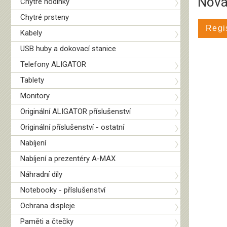
Nová
Chytré hodinky
Chytré prsteny
Regi
Kabely
USB huby a dokovací stanice
Telefony ALIGATOR
Tablety
Monitory
Originální ALIGATOR příslušenství
Originální příslušenství - ostatní
Nabíjení
Nabíjení a prezentéry A-MAX
Náhradní díly
Notebooky - příslušenství
Ochrana displeje
Paměti a čtečky