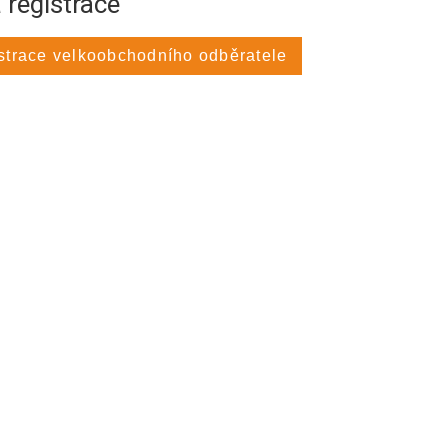
 registrace
strace velkoobchodního odběratele